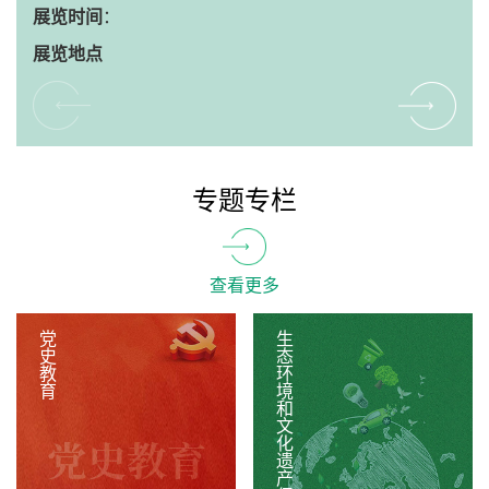
展览时间
展览时间
展览时间
展览时间
展览时间
：
：
： 2025.11.15
： 2025年9月30日—2026年1月5日
： 2025年 5月18日
展览地点
展览地点
展览地点
展览地点
展览地点
重庆自然博物馆一楼特展厅
重庆自然博物馆3楼展厅
重庆自然博物馆中央大厅(首展)
专题专栏
查看更多
党史教育
生态环境和文化遗产保护公益诉讼